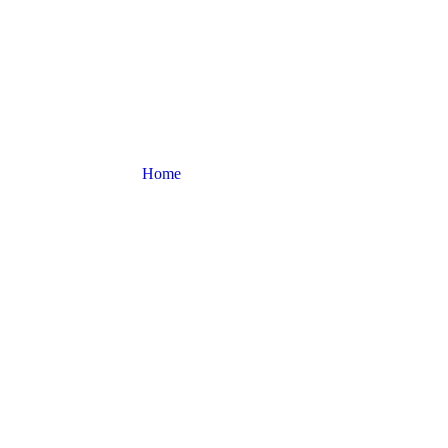
Home
Produit
Design
Design