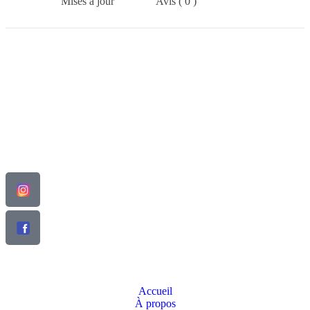
Mises à jour
Avis ( 0 )
Businesses You Can Back
Similar Projects
Transformez votre maison en un espace unique avec Decotime,
votre spécialiste de la rénovation et de l’aménagement intérieur.
L’ENTREPRISE
Accueil
À propos