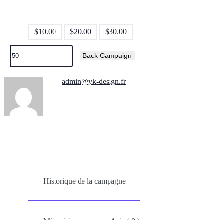
0%
Goal:
$
12,000.00
$
10.00
$
20.00
$
30.00
$
Back Campaign
By
admin@yk-design.fr
9 Campaigns | 0 Loved campaigns
Historique de la campagne